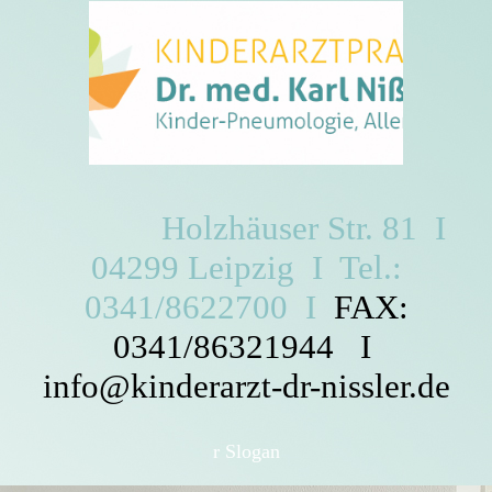
Holzhäuser Str. 81 I
04299 Leipzig I Tel.:
0341/8622700 I
FAX:
0341/86321944 I
info@kinderarzt-dr-nissler.de
r Slogan