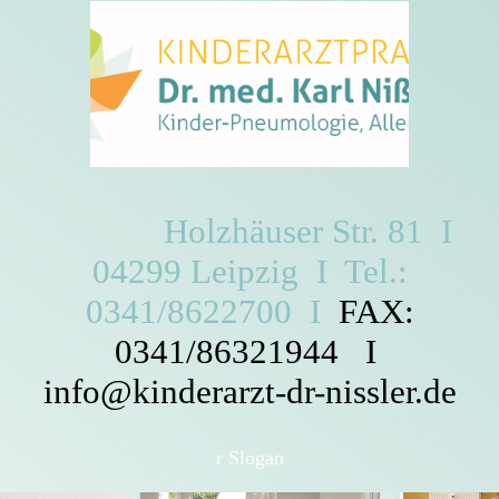
Holzhäuser Str. 81 I
04299 Leipzig I Tel.:
0341/8622700 I
FAX:
0341/86321944 I
info@kinderarzt-dr-nissler.de
r Slogan