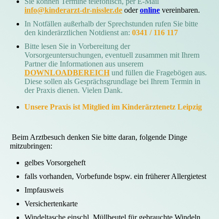
Sie können Termine telefonisch, per E-Mail
info@kinderarzt-dr-nissler.de
oder
online
vereinbaren.
In Notfällen außerhalb der Sprechstunden rufen Sie bitte
den kinderärztlichen Notdienst an:
0341 / 116 117
Bitte lesen Sie in Vorbereitung der
Vorsorgeuntersuchungen, eventuell zusammen mit Ihrem
Partner die Informationen aus unserem
DOWNLOADBEREICH
und füllen die Fragebögen aus.
Diese sollen als Gesprächsgrundlage bei Ihrem Termin in
der Praxis dienen. Vielen Dank.
Unsere Praxis ist Mitglied im Kinderärztenetz Leipzig
Beim Arztbesuch denken Sie bitte daran, folgende Dinge
mitzubringen:
gelbes Vorsorgeheft
falls vorhanden, Vorbefunde bspw. ein früherer Allergietest
Impfausweis
Versichertenkarte
Windeltasche einschl. Müllbeutel für gebrauchte Windeln