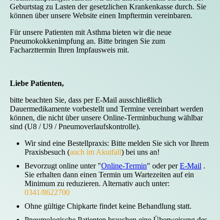
Geburtstag zu Lasten der gesetzlichen Krankenkasse durch. Sie
können über unsere Website einen Impftermin vereinbaren.
Für unsere Patienten mit Asthma bieten wir die neue
Pneumokokkenimpfung an. Bitte bringen Sie zum
Facharzttermin Ihren Impfausweis mit.
Liebe Patienten,
bitte beachten Sie, dass per E-Mail ausschließlich
Dauermedikamente vorbestellt und Termine vereinbart werden
können, die nicht über unsere Online-Terminbuchung wählbar
sind (U8 / U9 / Pneumoverlaufskontrolle).
Wir sind eine Bestellpraxis: Bitte melden Sie sich vor Ihrem
Praxisbesuch (
auch im Akutfall
) bei uns an!
Bevorzugt online unter "
Online-Termin
" oder per
E-Mail
.
Sie erhalten dann einen Termin um Wartezeiten auf ein
Minimum zu reduzieren. Alternativ auch unter:
0341/8622700
Ohne gültige Chipkarte findet keine Behandlung statt.
Pneumologische Patienten brauchen eine Überweisung des